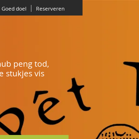
Goed doel
Reserveren
hub peng tod,
 stukjes vis