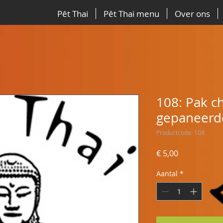
Pêt Thai
Pêt Thai menu
Over ons
108: Pak c
gepaneerde
Productcode: 108
Prijs
€ 5,00
Aantal
*