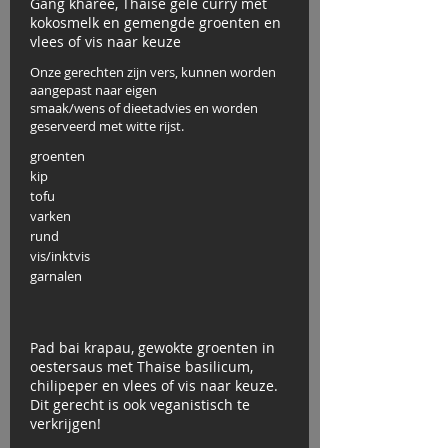
Gang kharee, Thaise gele curry met
kokosmelk en gemengde groenten en
vlees of vis naar keuze
Onze gerechten zijn vers, kunnen worden
aangepast naar eigen
smaak/wens of dieetadvies en worden
geserveerd met witte rijst.
groenten
kip
tofu
varken
rund
vis/inktvis
garnalen
Pad bai krapau, gewokte groenten in
oestersaus met Thaise basilicum,
chilipeper en vlees of vis naar keuze.
Dit gerecht is ook veganistisch te
verkrijgen!