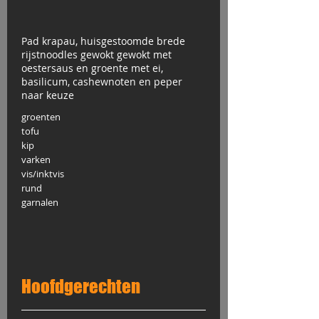
Pad krapau, huisgestoomde brede
rijstnoodles gewokt gewokt met
oestersaus en groente met ei,
basilicum, cashewnoten en peper
naar keuze
groenten
tofu
kip
varken
vis/inktvis
rund
garnalen
Hoofdgerechten