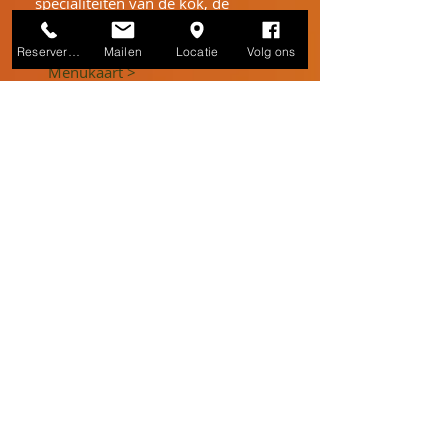
specialiteiten van de kok, de
streekgerechten uit Isaan.
Reserveren
Mailen
Locatie
Volg ons
Menukaart >
Afhalen
Heerlijke Thaise gerechten, bij ons
besteld en zo in het restaurant
afgehaald! Bekijk ons
menu
geef je
bestelling door en geniet van je
Thaise maaltijd! Alle pittige
gerechten online besteld met 1
peper!
Afhalen >