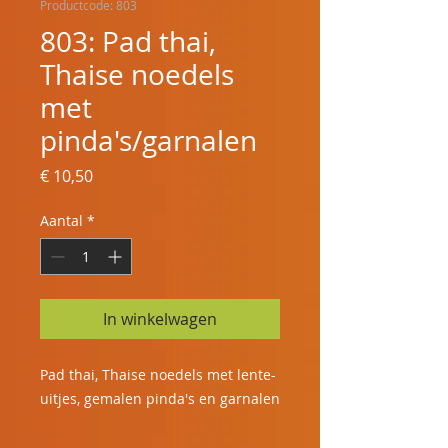
Productcode: 803
803: Pad thai,
Thaise noedels
met
pinda's/garnalen
Prijs
€ 10,50
Aantal
*
In winkelwagen
Pad thai, Thaise noedels met lente-
uitjes, gemalen pinda's en garnalen