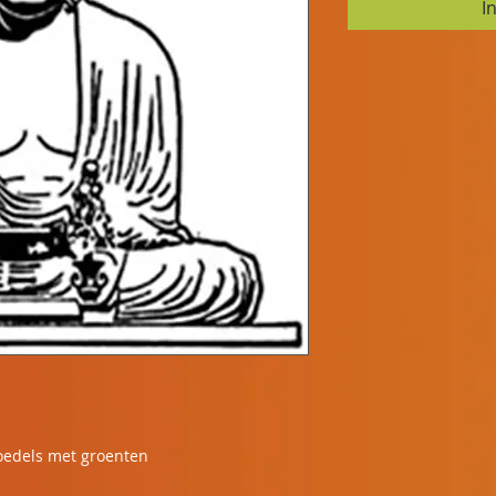
I
edels met groenten