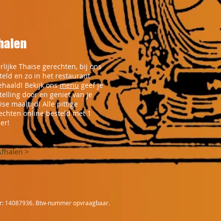
halen
rlijke Thaise gerechten, bij ons
teld en zo in het restaurant
ehaald! Bekijk ons
menu
geef je
telling door en geniet van je
ise maaltijd! Alle pittige
echten online besteld met 1
er!
Afhalen >
: 14087936. Btw-nummer opvraagbaar.