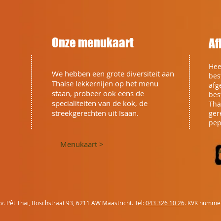
Onze menukaart
Af
Hee
We hebben een grote diversiteit aan
bes
Thaise lekkernijen op het menu
afg
staan, probeer ook eens de
bes
specialiteiten van de kok, de
Tha
streekgerechten uit Isaan.
ger
pep
Menukaart >
.v. Pêt Thai, Boschstraat 93, 6211 AW Maastricht. Tel:
043 326 10 26
.
KVK nummer