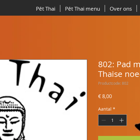
Pêt Thai
Pêt Thai menu
Over ons
802: Pad 
Thaise noe
Productcode: 802
Prijs
€ 8,00
Aantal
*